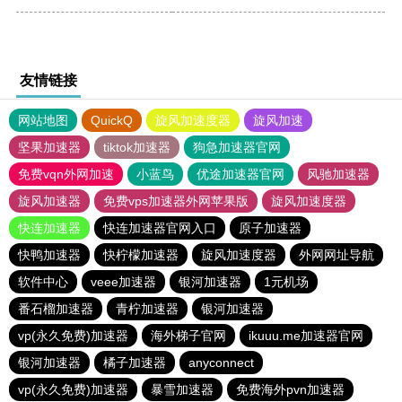
友情链接
网站地图
QuickQ
旋风加速度器
旋风加速
坚果加速器
tiktok加速器
狗急加速器官网
免费vqn外网加速
小蓝鸟
优途加速器官网
风驰加速器
旋风加速器
免费vps加速器外网苹果版
旋风加速度器
快连加速器
快连加速器官网入口
原子加速器
快鸭加速器
快柠檬加速器
旋风加速度器
外网网址导航
软件中心
veee加速器
银河加速器
1元机场
番石榴加速器
青柠加速器
银河加速器
vp(永久免费)加速器
海外梯子官网
ikuuu.me加速器官网
银河加速器
橘子加速器
anyconnect
vp(永久免费)加速器
暴雪加速器
免费海外pvn加速器