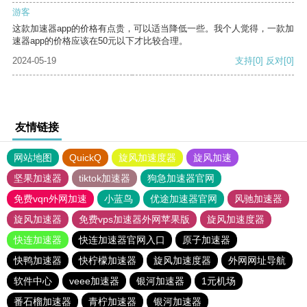
游客
这款加速器app的价格有点贵，可以适当降低一些。我个人觉得，一款加
速器app的价格应该在50元以下才比较合理。
2024-05-19
支持
[0]
反对
[0]
友情链接
网站地图
QuickQ
旋风加速度器
旋风加速
坚果加速器
tiktok加速器
狗急加速器官网
免费vqn外网加速
小蓝鸟
优途加速器官网
风驰加速器
旋风加速器
免费vps加速器外网苹果版
旋风加速度器
快连加速器
快连加速器官网入口
原子加速器
快鸭加速器
快柠檬加速器
旋风加速度器
外网网址导航
软件中心
veee加速器
银河加速器
1元机场
番石榴加速器
青柠加速器
银河加速器