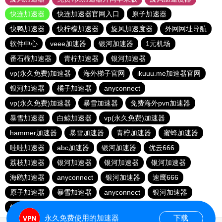
快连加速器
快连加速器官网入口
原子加速器
快鸭加速器
快柠檬加速器
旋风加速度器
外网网址导航
软件中心
veee加速器
银河加速器
1元机场
番石榴加速器
青柠加速器
银河加速器
vp(永久免费)加速器
海外梯子官网
ikuuu.me加速器官网
银河加速器
橘子加速器
anyconnect
vp(永久免费)加速器
暴雪加速器
免费海外pvn加速器
暴雪加速器
白鲸加速器
vp(永久免费)加速器
hammer加速器
暴雪加速器
青柠加速器
蜜蜂加速器
哇哇加速器
abc加速器
银河加速器
优云666
荔枝加速器
银河加速器
银河加速器
银河加速器
海鸥加速器
anyconnect
银河加速器
速鹰666
原子加速器
暴雪加速器
anyconnect
银河加速器
银河加速器
1元机场
anyconnect
永久免费使用的加速器
下载