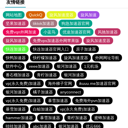
友情链接
网站地图
QuickQ
旋风加速度器
旋风加速
坚果加速器
tiktok加速器
狗急加速器官网
免费vqn外网加速
小蓝鸟
优途加速器官网
风驰加速器
旋风加速器
免费vps加速器外网苹果版
旋风加速度器
快连加速器
快连加速器官网入口
原子加速器
快鸭加速器
快柠檬加速器
旋风加速度器
外网网址导航
软件中心
veee加速器
银河加速器
1元机场
番石榴加速器
青柠加速器
银河加速器
vp(永久免费)加速器
海外梯子官网
ikuuu.me加速器官网
银河加速器
橘子加速器
anyconnect
vp(永久免费)加速器
暴雪加速器
免费海外pvn加速器
暴雪加速器
白鲸加速器
vp(永久免费)加速器
hammer加速器
暴雪加速器
青柠加速器
蜜蜂加速器
哇哇加速器
abc加速器
银河加速器
优云666