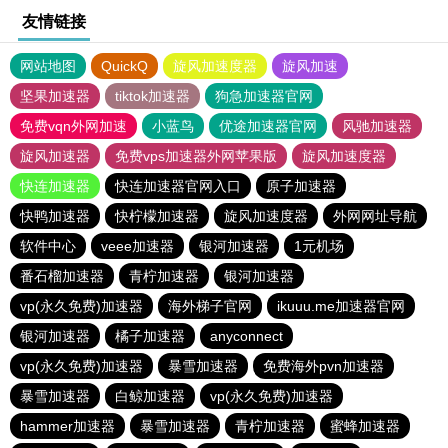
友情链接
网站地图
QuickQ
旋风加速度器
旋风加速
坚果加速器
tiktok加速器
狗急加速器官网
免费vqn外网加速
小蓝鸟
优途加速器官网
风驰加速器
旋风加速器
免费vps加速器外网苹果版
旋风加速度器
快连加速器
快连加速器官网入口
原子加速器
快鸭加速器
快柠檬加速器
旋风加速度器
外网网址导航
软件中心
veee加速器
银河加速器
1元机场
番石榴加速器
青柠加速器
银河加速器
vp(永久免费)加速器
海外梯子官网
ikuuu.me加速器官网
银河加速器
橘子加速器
anyconnect
vp(永久免费)加速器
暴雪加速器
免费海外pvn加速器
暴雪加速器
白鲸加速器
vp(永久免费)加速器
hammer加速器
暴雪加速器
青柠加速器
蜜蜂加速器