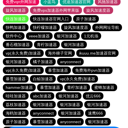
免费vqn外网加速
小蓝鸟
优途加速器官网
风驰加速器
旋风加速器
免费vps加速器外网苹果版
旋风加速度器
快连加速器
快连加速器官网入口
原子加速器
快鸭加速器
快柠檬加速器
旋风加速度器
外网网址导航
软件中心
veee加速器
银河加速器
1元机场
番石榴加速器
青柠加速器
银河加速器
vp(永久免费)加速器
海外梯子官网
ikuuu.me加速器官网
银河加速器
橘子加速器
anyconnect
vp(永久免费)加速器
暴雪加速器
免费海外pvn加速器
暴雪加速器
白鲸加速器
vp(永久免费)加速器
hammer加速器
暴雪加速器
青柠加速器
蜜蜂加速器
哇哇加速器
abc加速器
银河加速器
优云666
荔枝加速器
银河加速器
银河加速器
银河加速器
海鸥加速器
anyconnect
银河加速器
速鹰666
原子加速器
暴雪加速器
anyconnect
银河加速器