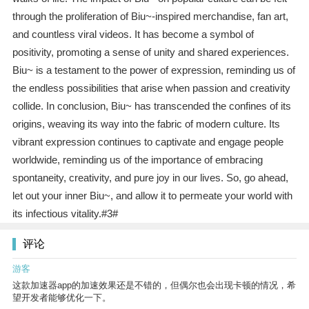
through the proliferation of Biu~-inspired merchandise, fan art,
and countless viral videos. It has become a symbol of
positivity, promoting a sense of unity and shared experiences.
Biu~ is a testament to the power of expression, reminding us of
the endless possibilities that arise when passion and creativity
collide. In conclusion, Biu~ has transcended the confines of its
origins, weaving its way into the fabric of modern culture. Its
vibrant expression continues to captivate and engage people
worldwide, reminding us of the importance of embracing
spontaneity, creativity, and pure joy in our lives. So, go ahead,
let out your inner Biu~, and allow it to permeate your world with
its infectious vitality.#3#
评论
游客
这款加速器app的加速效果还是不错的，但偶尔也会出现卡顿的情况，希
望开发者能够优化一下。