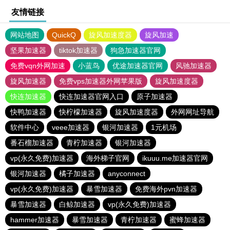
友情链接
网站地图
QuickQ
旋风加速度器
旋风加速
坚果加速器
tiktok加速器
狗急加速器官网
免费vqn外网加速
小蓝鸟
优途加速器官网
风驰加速器
旋风加速器
免费vps加速器外网苹果版
旋风加速度器
快连加速器
快连加速器官网入口
原子加速器
快鸭加速器
快柠檬加速器
旋风加速度器
外网网址导航
软件中心
veee加速器
银河加速器
1元机场
番石榴加速器
青柠加速器
银河加速器
vp(永久免费)加速器
海外梯子官网
ikuuu.me加速器官网
银河加速器
橘子加速器
anyconnect
vp(永久免费)加速器
暴雪加速器
免费海外pvn加速器
暴雪加速器
白鲸加速器
vp(永久免费)加速器
hammer加速器
暴雪加速器
青柠加速器
蜜蜂加速器