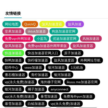
友情链接
网站地图
QuickQ
旋风加速度器
旋风加速
坚果加速器
tiktok加速器
狗急加速器官网
免费vqn外网加速
小蓝鸟
优途加速器官网
风驰加速器
旋风加速器
免费vps加速器外网苹果版
旋风加速度器
快连加速器
快连加速器官网入口
原子加速器
快鸭加速器
快柠檬加速器
旋风加速度器
外网网址导航
软件中心
veee加速器
银河加速器
1元机场
番石榴加速器
青柠加速器
银河加速器
vp(永久免费)加速器
海外梯子官网
ikuuu.me加速器官网
银河加速器
橘子加速器
anyconnect
vp(永久免费)加速器
暴雪加速器
免费海外pvn加速器
暴雪加速器
白鲸加速器
vp(永久免费)加速器