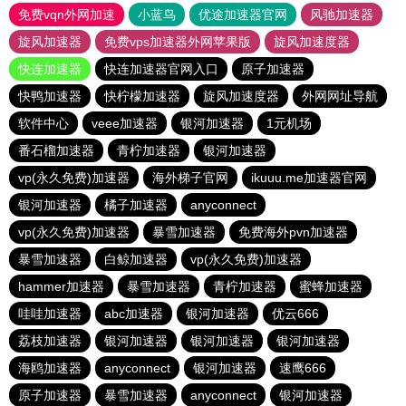
免费vqn外网加速
小蓝鸟
优途加速器官网
风驰加速器
旋风加速器
免费vps加速器外网苹果版
旋风加速度器
快连加速器
快连加速器官网入口
原子加速器
快鸭加速器
快柠檬加速器
旋风加速度器
外网网址导航
软件中心
veee加速器
银河加速器
1元机场
番石榴加速器
青柠加速器
银河加速器
vp(永久免费)加速器
海外梯子官网
ikuuu.me加速器官网
银河加速器
橘子加速器
anyconnect
vp(永久免费)加速器
暴雪加速器
免费海外pvn加速器
暴雪加速器
白鲸加速器
vp(永久免费)加速器
hammer加速器
暴雪加速器
青柠加速器
蜜蜂加速器
哇哇加速器
abc加速器
银河加速器
优云666
荔枝加速器
银河加速器
银河加速器
银河加速器
海鸥加速器
anyconnect
银河加速器
速鹰666
原子加速器
暴雪加速器
anyconnect
银河加速器