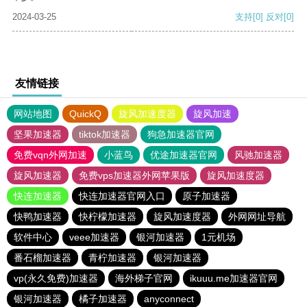
2024-03-25
支持
[0]
反对
[0]
友情链接
网站地图
QuickQ
旋风加速度器
旋风加速
坚果加速器
tiktok加速器
狗急加速器官网
免费vqn外网加速
小蓝鸟
优途加速器官网
风驰加速器
旋风加速器
免费vps加速器外网苹果版
旋风加速度器
快连加速器
快连加速器官网入口
原子加速器
快鸭加速器
快柠檬加速器
旋风加速度器
外网网址导航
软件中心
veee加速器
银河加速器
1元机场
番石榴加速器
青柠加速器
银河加速器
vp(永久免费)加速器
海外梯子官网
ikuuu.me加速器官网
银河加速器
橘子加速器
anyconnect