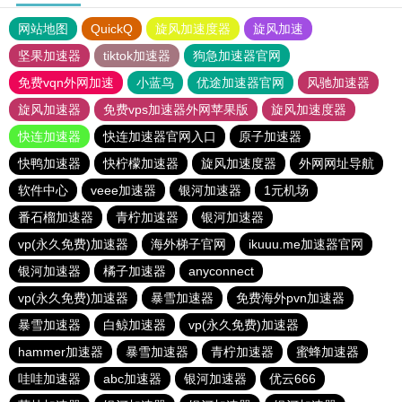
网站地图
QuickQ
旋风加速度器
旋风加速
坚果加速器
tiktok加速器
狗急加速器官网
免费vqn外网加速
小蓝鸟
优途加速器官网
风驰加速器
旋风加速器
免费vps加速器外网苹果版
旋风加速度器
快连加速器
快连加速器官网入口
原子加速器
快鸭加速器
快柠檬加速器
旋风加速度器
外网网址导航
软件中心
veee加速器
银河加速器
1元机场
番石榴加速器
青柠加速器
银河加速器
vp(永久免费)加速器
海外梯子官网
ikuuu.me加速器官网
银河加速器
橘子加速器
anyconnect
vp(永久免费)加速器
暴雪加速器
免费海外pvn加速器
暴雪加速器
白鲸加速器
vp(永久免费)加速器
hammer加速器
暴雪加速器
青柠加速器
蜜蜂加速器
哇哇加速器
abc加速器
银河加速器
优云666