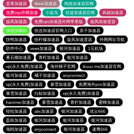
坚果加速器
tiktok加速器
狗急加速器官网
免费vqn外网加速
小蓝鸟
优途加速器官网
风驰加速器
旋风加速器
免费vps加速器外网苹果版
旋风加速度器
快连加速器
快连加速器官网入口
原子加速器
快鸭加速器
快柠檬加速器
旋风加速度器
外网网址导航
软件中心
veee加速器
银河加速器
1元机场
番石榴加速器
青柠加速器
银河加速器
vp(永久免费)加速器
海外梯子官网
ikuuu.me加速器官网
银河加速器
橘子加速器
anyconnect
vp(永久免费)加速器
暴雪加速器
免费海外pvn加速器
暴雪加速器
白鲸加速器
vp(永久免费)加速器
hammer加速器
暴雪加速器
青柠加速器
蜜蜂加速器
哇哇加速器
abc加速器
银河加速器
优云666
荔枝加速器
银河加速器
银河加速器
银河加速器
海鸥加速器
anyconnect
银河加速器
速鹰666