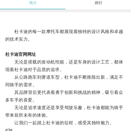
简介
排行
杜卡迪的每一款摩托车都展现着独特的设计风格和卓越
的技术实力。
杜卡迪官网网址
无论是搭载的发动机性能，还是车身的设计工艺，都体
现着杜卡迪对于品质的追求。
从公路跑车到赛道车型，杜卡迪不断推陈出新，满足不
同骑手的需求。
其品牌背后更代表着勇于创新和挑战的精神，吸引着众
多车手的喜爱。
无论是追求速度还是享受驾驶乐趣，杜卡迪都能为骑手
带来前所未有的体验。
让我们一起踏上杜卡迪的征程，感受其独特魅力。
#3#