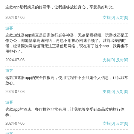
这款app是我娱乐的好帮手，让我能够放松身心，享受美好时光。
2024-07-06
支持
[0]
反对
[0]
游客
这款加速器app简直是居家旅行必备神器，无论是看视频、玩游戏还是工
作办公，都能畅享高速网络，再也不用担心网速卡顿了。以前出差的时
候，经常因为网速慢而无法正常使用网络，现在有了这个app，我再也不
用担心了。
2024-07-06
支持
[0]
反对
[0]
游客
这款加速器app的安全性很高，使用过程中不会泄露个人信息，让我非常
放心。
2024-07-06
支持
[0]
反对
[0]
游客
这款app的酒店、餐厅推荐非常有用，让我能够享受到高品质的旅行体
验。
2024-07-06
支持
[0]
反对
[0]
游客