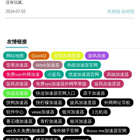
没有玩腻。
2024-07-02
支持
[0]
反对
[0]
友情链接
网站地图
QuickQ
旋风加速度器
旋风加速
坚果加速器
tiktok加速器
狗急加速器官网
免费vqn外网加速
小蓝鸟
优途加速器官网
风驰加速器
旋风加速器
免费vps加速器外网苹果版
旋风加速度器
快连加速器
快连加速器官网入口
原子加速器
快鸭加速器
快柠檬加速器
旋风加速度器
外网网址导航
软件中心
veee加速器
银河加速器
1元机场
番石榴加速器
青柠加速器
银河加速器
vp(永久免费)加速器
海外梯子官网
ikuuu.me加速器官网