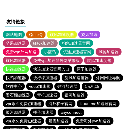
友情链接
网站地图
QuickQ
旋风加速度器
旋风加速
坚果加速器
tiktok加速器
狗急加速器官网
免费vqn外网加速
小蓝鸟
优途加速器官网
风驰加速器
旋风加速器
免费vps加速器外网苹果版
旋风加速度器
快连加速器
快连加速器官网入口
原子加速器
快鸭加速器
快柠檬加速器
旋风加速度器
外网网址导航
软件中心
veee加速器
银河加速器
1元机场
番石榴加速器
青柠加速器
银河加速器
vp(永久免费)加速器
海外梯子官网
ikuuu.me加速器官网
银河加速器
橘子加速器
anyconnect
vp(永久免费)加速器
暴雪加速器
免费海外pvn加速器