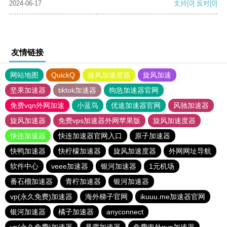
2024-06-17
支持
[0]
反对
[0]
友情链接
网站地图
QuickQ
旋风加速度器
旋风加速
坚果加速器
tiktok加速器
狗急加速器官网
免费vqn外网加速
小蓝鸟
优途加速器官网
风驰加速器
旋风加速器
免费vps加速器外网苹果版
旋风加速度器
快连加速器
快连加速器官网入口
原子加速器
快鸭加速器
快柠檬加速器
旋风加速度器
外网网址导航
软件中心
veee加速器
银河加速器
1元机场
番石榴加速器
青柠加速器
银河加速器
vp(永久免费)加速器
海外梯子官网
ikuuu.me加速器官网
银河加速器
橘子加速器
anyconnect