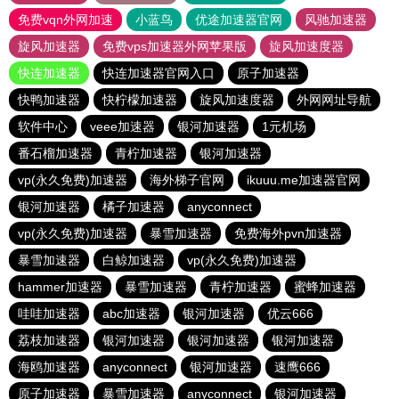
免费vqn外网加速
小蓝鸟
优途加速器官网
风驰加速器
旋风加速器
免费vps加速器外网苹果版
旋风加速度器
快连加速器
快连加速器官网入口
原子加速器
快鸭加速器
快柠檬加速器
旋风加速度器
外网网址导航
软件中心
veee加速器
银河加速器
1元机场
番石榴加速器
青柠加速器
银河加速器
vp(永久免费)加速器
海外梯子官网
ikuuu.me加速器官网
银河加速器
橘子加速器
anyconnect
vp(永久免费)加速器
暴雪加速器
免费海外pvn加速器
暴雪加速器
白鲸加速器
vp(永久免费)加速器
hammer加速器
暴雪加速器
青柠加速器
蜜蜂加速器
哇哇加速器
abc加速器
银河加速器
优云666
荔枝加速器
银河加速器
银河加速器
银河加速器
海鸥加速器
anyconnect
银河加速器
速鹰666
原子加速器
暴雪加速器
anyconnect
银河加速器