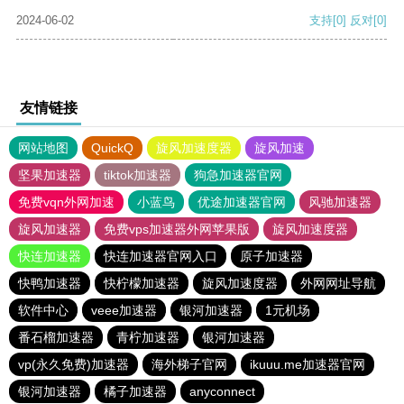
2024-06-02
支持
[0]
反对
[0]
友情链接
网站地图
QuickQ
旋风加速度器
旋风加速
坚果加速器
tiktok加速器
狗急加速器官网
免费vqn外网加速
小蓝鸟
优途加速器官网
风驰加速器
旋风加速器
免费vps加速器外网苹果版
旋风加速度器
快连加速器
快连加速器官网入口
原子加速器
快鸭加速器
快柠檬加速器
旋风加速度器
外网网址导航
软件中心
veee加速器
银河加速器
1元机场
番石榴加速器
青柠加速器
银河加速器
vp(永久免费)加速器
海外梯子官网
ikuuu.me加速器官网
银河加速器
橘子加速器
anyconnect