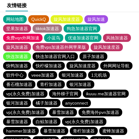
友情链接
网站地图
QuickQ
旋风加速度器
旋风加速
坚果加速器
tiktok加速器
狗急加速器官网
免费vqn外网加速
小蓝鸟
优途加速器官网
风驰加速器
旋风加速器
免费vps加速器外网苹果版
旋风加速度器
快连加速器
快连加速器官网入口
原子加速器
快鸭加速器
快柠檬加速器
旋风加速度器
外网网址导航
软件中心
veee加速器
银河加速器
1元机场
番石榴加速器
青柠加速器
银河加速器
vp(永久免费)加速器
海外梯子官网
ikuuu.me加速器官网
银河加速器
橘子加速器
anyconnect
vp(永久免费)加速器
暴雪加速器
免费海外pvn加速器
暴雪加速器
白鲸加速器
vp(永久免费)加速器
hammer加速器
暴雪加速器
青柠加速器
蜜蜂加速器