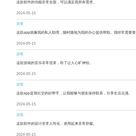
这款软件的功能非常全面，可以满足我所有需求。
2024-05-15
游客
这款app就像我的私人助理，随时随地为我的办公提供帮助。我经常需要查
2024-05-15
游客
这款游戏的音乐非常优美，听了让人心旷神怡。
2024-05-15
游客
这款app是我社交的好帮手，让我能够与朋友保持联系，分享生活点滴。
2024-05-15
游客
这款软件的设计非常人性化，使用起来非常舒服。
2024-05-15