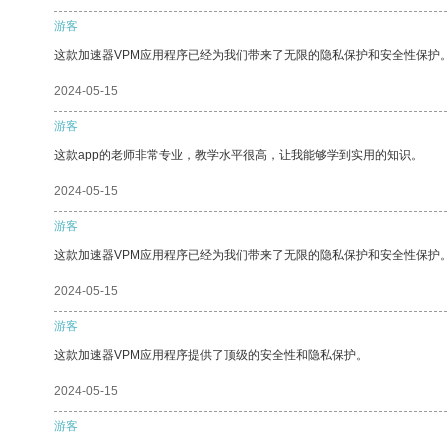
游客
这款加速器VPM应用程序已经为我们带来了无限的隐私保护和安全性保护
2024-05-15
游客
这款app的老师非常专业，教学水平很高，让我能够学到实用的知识。
2024-05-15
游客
这款加速器VPM应用程序已经为我们带来了无限的隐私保护和安全性保护
2024-05-15
游客
这款加速器VPM应用程序提供了顶级的安全性和隐私保护。
2024-05-15
游客