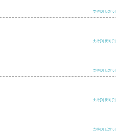
支持
[0]
反对
[0]
支持
[0]
反对
[0]
支持
[0]
反对
[0]
支持
[0]
反对
[0]
支持
[0]
反对
[0]