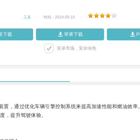
工具
|
时间：2024-05-15
|
卓下载
苹果下载
安卓市场，安全绿色
装置，通过优化车辆引擎控制系统来提高加速性能和燃油效率
度，提升驾驶体验。