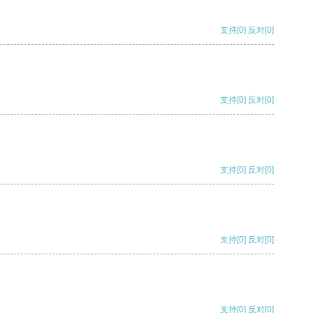
支持
[0]
反对
[0]
支持
[0]
反对
[0]
支持
[0]
反对
[0]
支持
[0]
反对
[0]
支持
[0]
反对
[0]