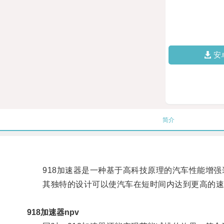
安
简介
918加速器是一种基于高科技原理的汽车性能增强
其独特的设计可以使汽车在短时间内达到更高的速
918加速器npv