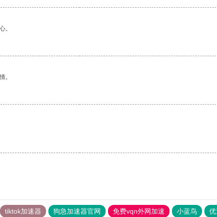
心。
情。
tiktok加速器
狗急加速器官网
免费vqn外网加速
小蓝鸟
优