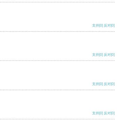
支持
[0]
反对
[0]
支持
[0]
反对
[0]
支持
[0]
反对
[0]
支持
[0]
反对
[0]