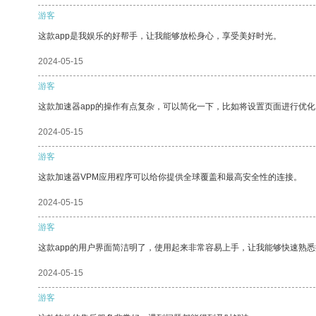
游客
这款app是我娱乐的好帮手，让我能够放松身心，享受美好时光。
2024-05-15
游客
这款加速器app的操作有点复杂，可以简化一下，比如将设置页面进行优化
2024-05-15
游客
这款加速器VPM应用程序可以给你提供全球覆盖和最高安全性的连接。
2024-05-15
游客
这款app的用户界面简洁明了，使用起来非常容易上手，让我能够快速熟悉
2024-05-15
游客