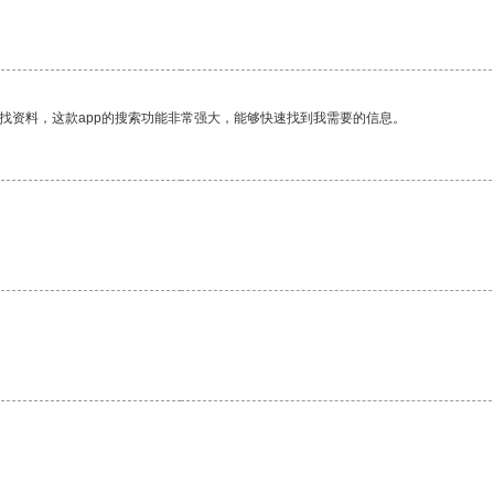
找资料，这款app的搜索功能非常强大，能够快速找到我需要的信息。