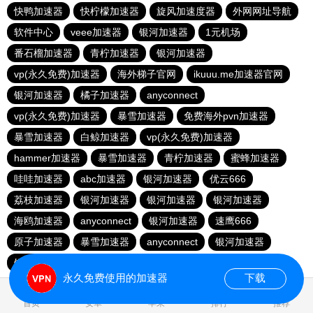
快鸭加速器
快柠檬加速器
旋风加速度器
外网网址导航
软件中心
veee加速器
银河加速器
1元机场
番石榴加速器
青柠加速器
银河加速器
vp(永久免费)加速器
海外梯子官网
ikuuu.me加速器官网
银河加速器
橘子加速器
anyconnect
vp(永久免费)加速器
暴雪加速器
免费海外pvn加速器
暴雪加速器
白鲸加速器
vp(永久免费)加速器
hammer加速器
暴雪加速器
青柠加速器
蜜蜂加速器
哇哇加速器
abc加速器
银河加速器
优云666
荔枝加速器
银河加速器
银河加速器
银河加速器
海鸥加速器
anyconnect
银河加速器
速鹰666
原子加速器
暴雪加速器
anyconnect
银河加速器
银河加速器
1元机场
anyconnect
永久免费使用的加速器
下载
0.175829s
首页
安卓
苹果
排行
推荐