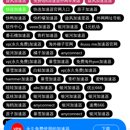
旋风加速器
免费vps加速器外网苹果版
旋风加速度器
快连加速器
快连加速器官网入口
原子加速器
快鸭加速器
快柠檬加速器
旋风加速度器
外网网址导航
软件中心
veee加速器
银河加速器
1元机场
番石榴加速器
青柠加速器
银河加速器
vp(永久免费)加速器
海外梯子官网
ikuuu.me加速器官网
银河加速器
橘子加速器
anyconnect
vp(永久免费)加速器
暴雪加速器
免费海外pvn加速器
暴雪加速器
白鲸加速器
vp(永久免费)加速器
hammer加速器
暴雪加速器
青柠加速器
蜜蜂加速器
哇哇加速器
abc加速器
银河加速器
优云666
荔枝加速器
银河加速器
银河加速器
银河加速器
海鸥加速器
anyconnect
银河加速器
速鹰666
原子加速器
暴雪加速器
anyconnect
银河加速器
银河加速器
1元机场
anyconnect
永久免费使用的加速器
下载