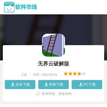
无界云破解版
工具
|
时间：2024-05-01
|
安卓下载
苹果下载
PC下载
安卓市场，安全绿色