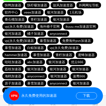
快鸭加速器
快柠檬加速器
旋风加速度器
外网网址导航
软件中心
veee加速器
银河加速器
1元机场
番石榴加速器
青柠加速器
银河加速器
vp(永久免费)加速器
海外梯子官网
ikuuu.me加速器官网
银河加速器
橘子加速器
anyconnect
vp(永久免费)加速器
暴雪加速器
免费海外pvn加速器
暴雪加速器
白鲸加速器
vp(永久免费)加速器
hammer加速器
暴雪加速器
青柠加速器
蜜蜂加速器
哇哇加速器
abc加速器
银河加速器
优云666
荔枝加速器
银河加速器
银河加速器
银河加速器
海鸥加速器
anyconnect
银河加速器
速鹰666
原子加速器
暴雪加速器
anyconnect
银河加速器
银河加速器
1元机场
anyconnect
永久免费使用的加速器
下载
0.642138s
首页
安卓
苹果
排行
推荐