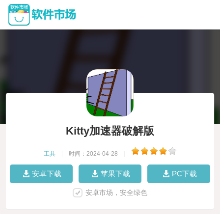
Kitty加速器破解版
工具
|
时间：2024-04-28
|
安卓下载
苹果下载
PC下载
安卓市场，安全绿色