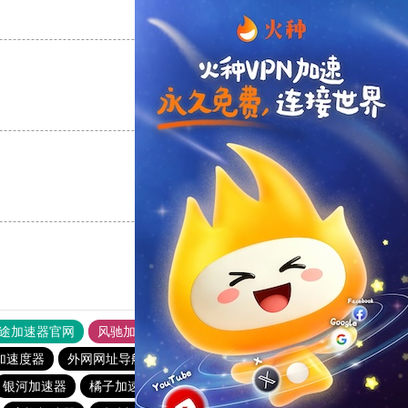
支持
[0]
反对
[0]
支持
[0]
反对
[0]
支持
[0]
反对
[0]
途加速器官网
风驰加速器
旋风加速器
加速度器
外网网址导航
软件中心
veee加速器
银河加速器
橘子加速器
anyconnect
vp(永久免费)加速器