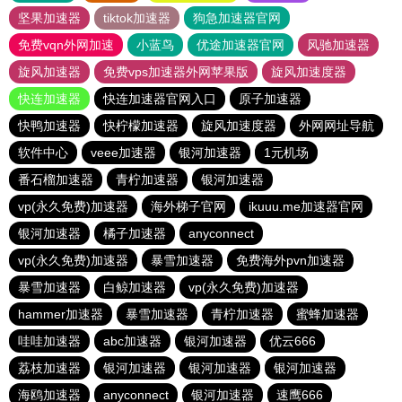
坚果加速器
tiktok加速器
狗急加速器官网
免费vqn外网加速
小蓝鸟
优途加速器官网
风驰加速器
旋风加速器
免费vps加速器外网苹果版
旋风加速度器
快连加速器
快连加速器官网入口
原子加速器
快鸭加速器
快柠檬加速器
旋风加速度器
外网网址导航
软件中心
veee加速器
银河加速器
1元机场
番石榴加速器
青柠加速器
银河加速器
vp(永久免费)加速器
海外梯子官网
ikuuu.me加速器官网
银河加速器
橘子加速器
anyconnect
vp(永久免费)加速器
暴雪加速器
免费海外pvn加速器
暴雪加速器
白鲸加速器
vp(永久免费)加速器
hammer加速器
暴雪加速器
青柠加速器
蜜蜂加速器
哇哇加速器
abc加速器
银河加速器
优云666
荔枝加速器
银河加速器
银河加速器
银河加速器
海鸥加速器
anyconnect
银河加速器
速鹰666