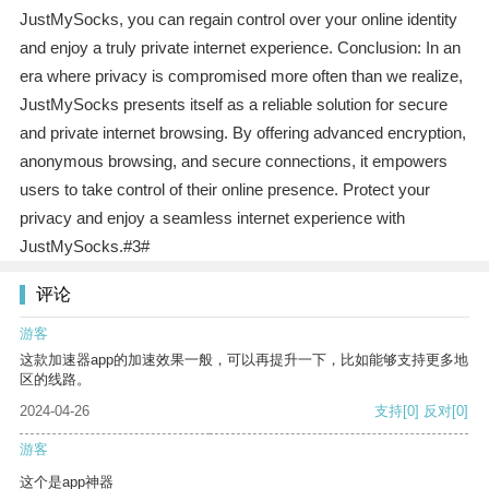
JustMySocks, you can regain control over your online identity
and enjoy a truly private internet experience. Conclusion: In an
era where privacy is compromised more often than we realize,
JustMySocks presents itself as a reliable solution for secure
and private internet browsing. By offering advanced encryption,
anonymous browsing, and secure connections, it empowers
users to take control of their online presence. Protect your
privacy and enjoy a seamless internet experience with
JustMySocks.#3#
评论
游客
这款加速器app的加速效果一般，可以再提升一下，比如能够支持更多地
区的线路。
2024-04-26
支持
[0]
反对
[0]
游客
这个是app神器