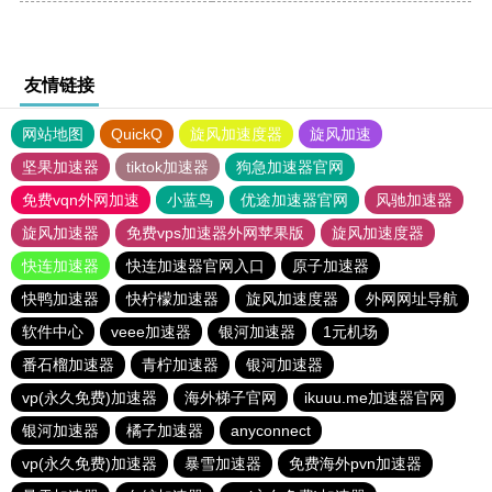
友情链接
网站地图
QuickQ
旋风加速度器
旋风加速
坚果加速器
tiktok加速器
狗急加速器官网
免费vqn外网加速
小蓝鸟
优途加速器官网
风驰加速器
旋风加速器
免费vps加速器外网苹果版
旋风加速度器
快连加速器
快连加速器官网入口
原子加速器
快鸭加速器
快柠檬加速器
旋风加速度器
外网网址导航
软件中心
veee加速器
银河加速器
1元机场
番石榴加速器
青柠加速器
银河加速器
vp(永久免费)加速器
海外梯子官网
ikuuu.me加速器官网
银河加速器
橘子加速器
anyconnect
vp(永久免费)加速器
暴雪加速器
免费海外pvn加速器