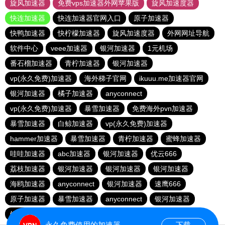
旋风加速器
免费vps加速器外网苹果版
旋风加速度器
快连加速器
快连加速器官网入口
原子加速器
快鸭加速器
快柠檬加速器
旋风加速度器
外网网址导航
软件中心
veee加速器
银河加速器
1元机场
番石榴加速器
青柠加速器
银河加速器
vp(永久免费)加速器
海外梯子官网
ikuuu.me加速器官网
银河加速器
橘子加速器
anyconnect
vp(永久免费)加速器
暴雪加速器
免费海外pvn加速器
暴雪加速器
白鲸加速器
vp(永久免费)加速器
hammer加速器
暴雪加速器
青柠加速器
蜜蜂加速器
哇哇加速器
abc加速器
银河加速器
优云666
荔枝加速器
银河加速器
银河加速器
银河加速器
海鸥加速器
anyconnect
银河加速器
速鹰666
原子加速器
暴雪加速器
anyconnect
银河加速器
银河加速器
1元机场
anyconnect
永久免费使用的加速器
下载