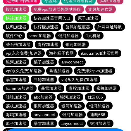
免费vqn外网加速
小蓝鸟
优途加速器官网
风驰加速器
旋风加速器
免费vps加速器外网苹果版
旋风加速度器
快连加速器
快连加速器官网入口
原子加速器
快鸭加速器
快柠檬加速器
旋风加速度器
外网网址导航
软件中心
veee加速器
银河加速器
1元机场
番石榴加速器
青柠加速器
银河加速器
vp(永久免费)加速器
海外梯子官网
ikuuu.me加速器官网
银河加速器
橘子加速器
anyconnect
vp(永久免费)加速器
暴雪加速器
免费海外pvn加速器
暴雪加速器
白鲸加速器
vp(永久免费)加速器
hammer加速器
暴雪加速器
青柠加速器
蜜蜂加速器
哇哇加速器
abc加速器
银河加速器
优云666
荔枝加速器
银河加速器
银河加速器
银河加速器
海鸥加速器
anyconnect
银河加速器
速鹰666
原子加速器
暴雪加速器
anyconnect
银河加速器