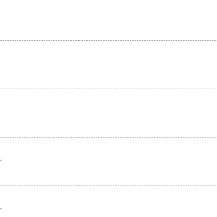
。
。
。