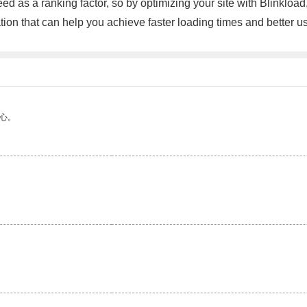
 as a ranking factor, so by optimizing your site with Blinkload
zation that can help you achieve faster loading times and better
心。
。