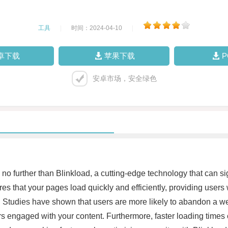
工具
|
时间：2024-04-10
|
卓下载
苹果下载
安卓市场，安全绿色
 no further than Blinkload, a cutting-edge technology that can si
res that your pages load quickly and efficiently, providing use
 Studies have shown that users are more likely to abandon a webs
s engaged with your content. Furthermore, faster loading times 