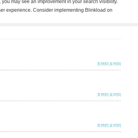
, you may see an improvement in your search visibility.
 user experience. Consider implementing Blinkload on
支持
[0]
反对
[0]
支持
[0]
反对
[0]
支持
[0]
反对
[0]