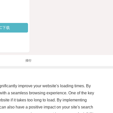
PC下载
排行
gnificantly improve your website's loading times. By
rs with a seamless browsing experience. One of the key
ite if it takes too long to load. By implementing
can also have a positive impact on your site's search