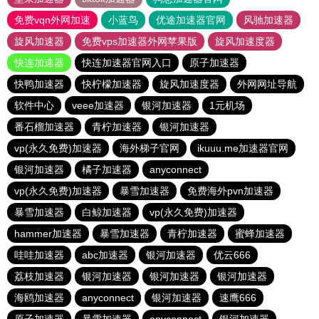
免费vqn外网加速
小蓝鸟
优途加速器官网
风驰加速器
旋风加速器
免费vps加速器外网苹果版
旋风加速度器
快连加速器
快连加速器官网入口
原子加速器
快鸭加速器
快柠檬加速器
旋风加速度器
外网网址导航
软件中心
veee加速器
银河加速器
1元机场
番石榴加速器
青柠加速器
银河加速器
vp(永久免费)加速器
海外梯子官网
ikuuu.me加速器官网
银河加速器
橘子加速器
anyconnect
vp(永久免费)加速器
暴雪加速器
免费海外pvn加速器
暴雪加速器
白鲸加速器
vp(永久免费)加速器
hammer加速器
暴雪加速器
青柠加速器
蜜蜂加速器
哇哇加速器
abc加速器
银河加速器
优云666
荔枝加速器
银河加速器
银河加速器
银河加速器
海鸥加速器
anyconnect
银河加速器
速鹰666