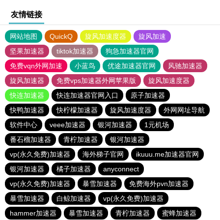
友情链接
网站地图
QuickQ
旋风加速度器
旋风加速
坚果加速器
tiktok加速器
狗急加速器官网
免费vqn外网加速
小蓝鸟
优途加速器官网
风驰加速器
旋风加速器
免费vps加速器外网苹果版
旋风加速度器
快连加速器
快连加速器官网入口
原子加速器
快鸭加速器
快柠檬加速器
旋风加速度器
外网网址导航
软件中心
veee加速器
银河加速器
1元机场
番石榴加速器
青柠加速器
银河加速器
vp(永久免费)加速器
海外梯子官网
ikuuu.me加速器官网
银河加速器
橘子加速器
anyconnect
vp(永久免费)加速器
暴雪加速器
免费海外pvn加速器
暴雪加速器
白鲸加速器
vp(永久免费)加速器
hammer加速器
暴雪加速器
青柠加速器
蜜蜂加速器