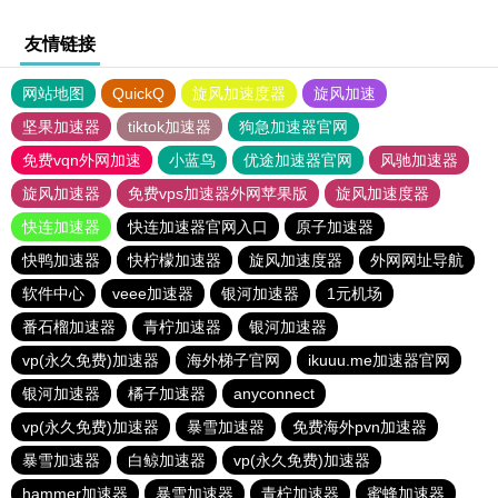
友情链接
网站地图
QuickQ
旋风加速度器
旋风加速
坚果加速器
tiktok加速器
狗急加速器官网
免费vqn外网加速
小蓝鸟
优途加速器官网
风驰加速器
旋风加速器
免费vps加速器外网苹果版
旋风加速度器
快连加速器
快连加速器官网入口
原子加速器
快鸭加速器
快柠檬加速器
旋风加速度器
外网网址导航
软件中心
veee加速器
银河加速器
1元机场
番石榴加速器
青柠加速器
银河加速器
vp(永久免费)加速器
海外梯子官网
ikuuu.me加速器官网
银河加速器
橘子加速器
anyconnect
vp(永久免费)加速器
暴雪加速器
免费海外pvn加速器
暴雪加速器
白鲸加速器
vp(永久免费)加速器
hammer加速器
暴雪加速器
青柠加速器
蜜蜂加速器