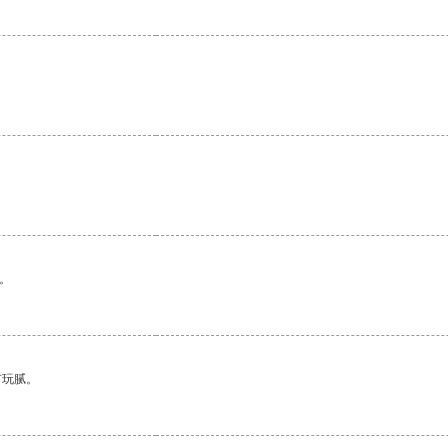
。
有玩腻。