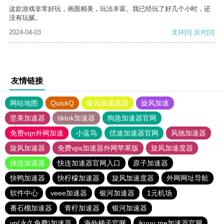
这款游戏非常好玩，画面精美，玩法丰富。我已经玩了好几个小时，还
没有玩腻。
2024-04-03
支持
[0]
反对
[0]
友情链接
网站地图
QuickQ
旋风加速度器
旋风加速
坚果加速器
tiktok加速器
狗急加速器官网
免费vqn外网加速
小蓝鸟
优途加速器官网
风驰加速器
旋风加速器
免费vps加速器外网苹果版
旋风加速度器
快连加速器
快连加速器官网入口
原子加速器
快鸭加速器
快柠檬加速器
旋风加速度器
外网网址导航
软件中心
veee加速器
银河加速器
1元机场
番石榴加速器
青柠加速器
银河加速器
vp(永久免费)加速器
海外梯子官网
ikuuu.me加速器官网