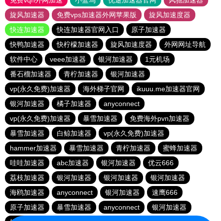
免费vqn外网加速
小蓝鸟
优途加速器官网
风驰加速器
旋风加速器
免费vps加速器外网苹果版
旋风加速度器
快连加速器
快连加速器官网入口
原子加速器
快鸭加速器
快柠檬加速器
旋风加速度器
外网网址导航
软件中心
veee加速器
银河加速器
1元机场
番石榴加速器
青柠加速器
银河加速器
vp(永久免费)加速器
海外梯子官网
ikuuu.me加速器官网
银河加速器
橘子加速器
anyconnect
vp(永久免费)加速器
暴雪加速器
免费海外pvn加速器
暴雪加速器
白鲸加速器
vp(永久免费)加速器
hammer加速器
暴雪加速器
青柠加速器
蜜蜂加速器
哇哇加速器
abc加速器
银河加速器
优云666
荔枝加速器
银河加速器
银河加速器
银河加速器
海鸥加速器
anyconnect
银河加速器
速鹰666
原子加速器
暴雪加速器
anyconnect
银河加速器