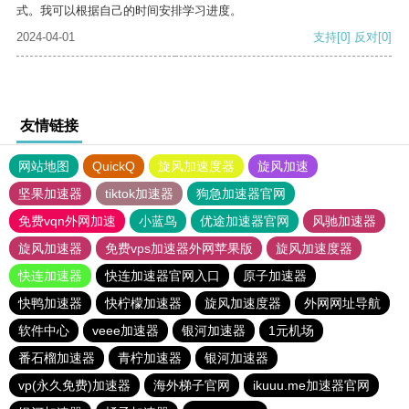
式。我可以根据自己的时间安排学习进度。
2024-04-01
支持
[0]
反对
[0]
友情链接
网站地图
QuickQ
旋风加速度器
旋风加速
坚果加速器
tiktok加速器
狗急加速器官网
免费vqn外网加速
小蓝鸟
优途加速器官网
风驰加速器
旋风加速器
免费vps加速器外网苹果版
旋风加速度器
快连加速器
快连加速器官网入口
原子加速器
快鸭加速器
快柠檬加速器
旋风加速度器
外网网址导航
软件中心
veee加速器
银河加速器
1元机场
番石榴加速器
青柠加速器
银河加速器
vp(永久免费)加速器
海外梯子官网
ikuuu.me加速器官网