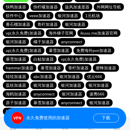
快鸭加速器
快柠檬加速器
旋风加速度器
外网网址导航
软件中心
veee加速器
银河加速器
1元机场
番石榴加速器
青柠加速器
银河加速器
vp(永久免费)加速器
海外梯子官网
ikuuu.me加速器官网
银河加速器
橘子加速器
anyconnect
vp(永久免费)加速器
暴雪加速器
免费海外pvn加速器
暴雪加速器
白鲸加速器
vp(永久免费)加速器
hammer加速器
暴雪加速器
青柠加速器
蜜蜂加速器
哇哇加速器
abc加速器
银河加速器
优云666
荔枝加速器
银河加速器
银河加速器
银河加速器
海鸥加速器
anyconnect
银河加速器
速鹰666
原子加速器
暴雪加速器
anyconnect
银河加速器
银河加速器
1元机场
anyconnect
永久免费使用的加速器
下载
0.032523s
首页
安卓
苹果
排行
推荐