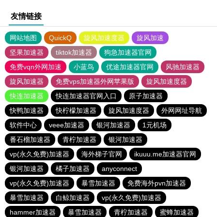
友情链接
网站地图
QuickQ
旋风加速度器
旋风加速
坚果加速器
tiktok加速器
狗急加速器官网
免费vqn外网加速
小蓝鸟
优途加速器官网
风驰加速器
旋风加速器
免费vps加速器外网苹果版
旋风加速度器
快连加速器
快连加速器官网入口
原子加速器
快鸭加速器
快柠檬加速器
旋风加速度器
外网网址导航
软件中心
veee加速器
银河加速器
1元机场
番石榴加速器
青柠加速器
银河加速器
vp(永久免费)加速器
海外梯子官网
ikuuu.me加速器官网
银河加速器
橘子加速器
anyconnect
vp(永久免费)加速器
暴雪加速器
免费海外pvn加速器
暴雪加速器
白鲸加速器
vp(永久免费)加速器
hammer加速器
暴雪加速器
青柠加速器
蜜蜂加速器