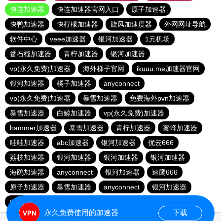
快连加速器
快连加速器官网入口
原子加速器
快鸭加速器
快柠檬加速器
旋风加速度器
外网网址导航
软件中心
veee加速器
银河加速器
1元机场
番石榴加速器
青柠加速器
银河加速器
vp(永久免费)加速器
海外梯子官网
ikuuu.me加速器官网
银河加速器
橘子加速器
anyconnect
vp(永久免费)加速器
暴雪加速器
免费海外pvn加速器
暴雪加速器
白鲸加速器
vp(永久免费)加速器
hammer加速器
暴雪加速器
青柠加速器
蜜蜂加速器
哇哇加速器
abc加速器
银河加速器
优云666
荔枝加速器
银河加速器
银河加速器
银河加速器
海鸥加速器
anyconnect
银河加速器
速鹰666
原子加速器
暴雪加速器
anyconnect
银河加速器
银河加速器
1元机场
anyconnect
永久免费使用的加速器
下载