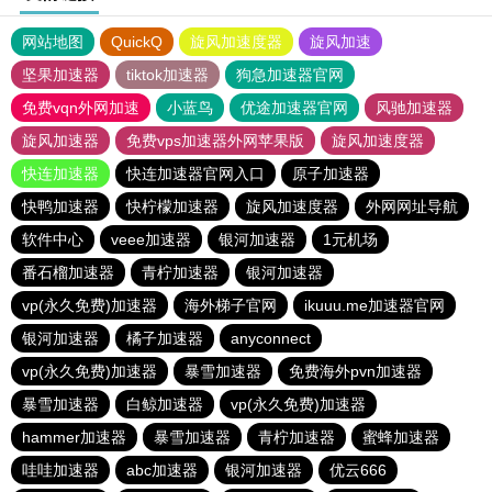
网站地图
QuickQ
旋风加速度器
旋风加速
坚果加速器
tiktok加速器
狗急加速器官网
免费vqn外网加速
小蓝鸟
优途加速器官网
风驰加速器
旋风加速器
免费vps加速器外网苹果版
旋风加速度器
快连加速器
快连加速器官网入口
原子加速器
快鸭加速器
快柠檬加速器
旋风加速度器
外网网址导航
软件中心
veee加速器
银河加速器
1元机场
番石榴加速器
青柠加速器
银河加速器
vp(永久免费)加速器
海外梯子官网
ikuuu.me加速器官网
银河加速器
橘子加速器
anyconnect
vp(永久免费)加速器
暴雪加速器
免费海外pvn加速器
暴雪加速器
白鲸加速器
vp(永久免费)加速器
hammer加速器
暴雪加速器
青柠加速器
蜜蜂加速器
哇哇加速器
abc加速器
银河加速器
优云666