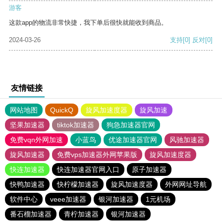
游客
这款app的物流非常快捷，我下单后很快就能收到商品。
2024-03-26
支持
[0]
反对
[0]
友情链接
网站地图
QuickQ
旋风加速度器
旋风加速
坚果加速器
tiktok加速器
狗急加速器官网
免费vqn外网加速
小蓝鸟
优途加速器官网
风驰加速器
旋风加速器
免费vps加速器外网苹果版
旋风加速度器
快连加速器
快连加速器官网入口
原子加速器
快鸭加速器
快柠檬加速器
旋风加速度器
外网网址导航
软件中心
veee加速器
银河加速器
1元机场
番石榴加速器
青柠加速器
银河加速器