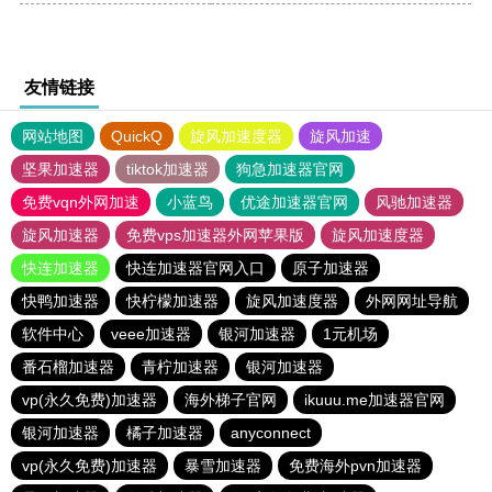
友情链接
网站地图
QuickQ
旋风加速度器
旋风加速
坚果加速器
tiktok加速器
狗急加速器官网
免费vqn外网加速
小蓝鸟
优途加速器官网
风驰加速器
旋风加速器
免费vps加速器外网苹果版
旋风加速度器
快连加速器
快连加速器官网入口
原子加速器
快鸭加速器
快柠檬加速器
旋风加速度器
外网网址导航
软件中心
veee加速器
银河加速器
1元机场
番石榴加速器
青柠加速器
银河加速器
vp(永久免费)加速器
海外梯子官网
ikuuu.me加速器官网
银河加速器
橘子加速器
anyconnect
vp(永久免费)加速器
暴雪加速器
免费海外pvn加速器