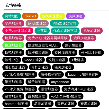
友情链接
网站地图
QuickQ
旋风加速度器
旋风加速
坚果加速器
tiktok加速器
狗急加速器官网
免费vqn外网加速
小蓝鸟
优途加速器官网
风驰加速器
旋风加速器
免费vps加速器外网苹果版
旋风加速度器
快连加速器
快连加速器官网入口
原子加速器
快鸭加速器
快柠檬加速器
旋风加速度器
外网网址导航
软件中心
veee加速器
银河加速器
1元机场
番石榴加速器
青柠加速器
银河加速器
vp(永久免费)加速器
海外梯子官网
ikuuu.me加速器官网
银河加速器
橘子加速器
anyconnect
vp(永久免费)加速器
暴雪加速器
免费海外pvn加速器
暴雪加速器
白鲸加速器
vp(永久免费)加速器
hammer加速器
暴雪加速器
青柠加速器
蜜蜂加速器