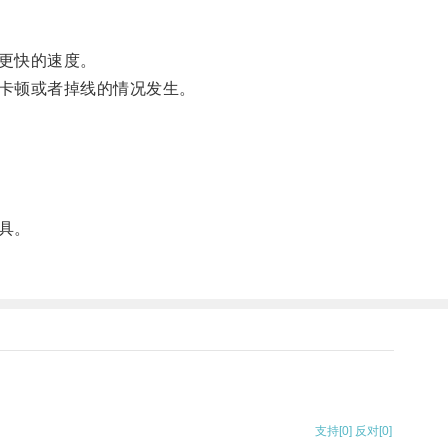
更快的速度。
卡顿或者掉线的情况发生。
具。
支持
[0]
反对
[0]